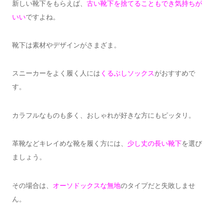
新しい靴下をもらえば、
古い靴下を捨てることもでき気持ちが
いい
ですよね。
靴下は素材やデザインがさまざま。
スニーカーをよく履く人には
くるぶしソックス
がおすすめで
す。
カラフルなものも多く、おしゃれが好きな方にもピッタリ。
革靴などキレイめな靴を履く方には、
少し丈の長い靴下
を選び
ましょう。
その場合は、
オーソドックスな無地
のタイプだと失敗しませ
ん。