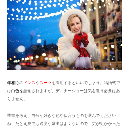
年相応
の
ドレス
や
スーツ
を着用するといいでしょう。
結婚式で
は
白色を
懸念されますが、ディナーショーは気を遣う必要はあ
りません。
季節を考え、自分が好きな色や似合うものを選んでください
ね。
たとえ夏でも過度な露出はよくないので、丈が短かかった