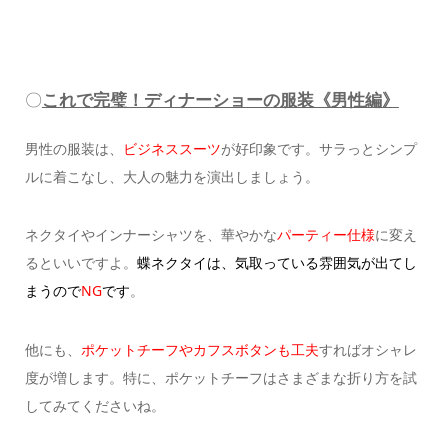
〇
これで完璧！ディナーショーの服装《男性編》
男性の服装は、
ビジネススーツ
が好印象です。
サラっとシンプ
ルに着こなし、大人の魅力を演出しましょう。
ネクタイやインナーシャツを、華やかな
パーティー仕様
に変え
るといいですよ。
蝶ネクタイは、気取っている雰囲気が出てし
まうので
NG
です
。
他にも、
ポケットチーフやカフスボタンも工夫
すればオシャレ
度が増します。
特に、ポケットチーフはさまざまな折り方を試
してみてくださいね。