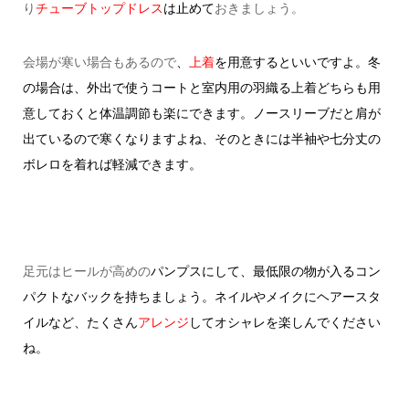
り
チューブトップドレス
は止めて
おきましょう。
会場が寒い場合もあるので
、
上着
を用意するといいですよ。
冬
の場合は、外出で使うコートと室内用の羽織る上着どちらも用
意しておくと体温調節も楽にできます。
ノースリーブだと肩が
出ているので寒くなりますよね、そのときには半袖や七分丈の
ボレロを着れば軽減できます。
足元はヒールが高めの
パンプスにして、最低限の物が入るコン
パクトなバックを持ちましょう。
ネイルやメイクにヘアースタ
イルなど、たくさん
アレンジ
してオシャレを楽しんでください
ね。