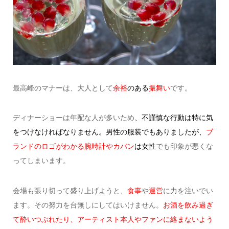
最高峰のマナーは、大人として
余裕
のある
振舞い
です。
ディナーショーは年配な人が多いため
、不謹慎な行動は特に気
をつけなければなりません。
男性の服装でもありましたが、
ブ
ランドのロゴがわかる腕時計やカバン
は女性
でも印象が悪くな
ってしまいます。
会場も張り切って盛り上げようと、
食事
や
運営
に力を注いでい
ます。
その努力を台無しにしてはいけません。
お酒を飲み過ぎ
て酔いつぶれたり、アーティスト本人やファンに絡まないよう