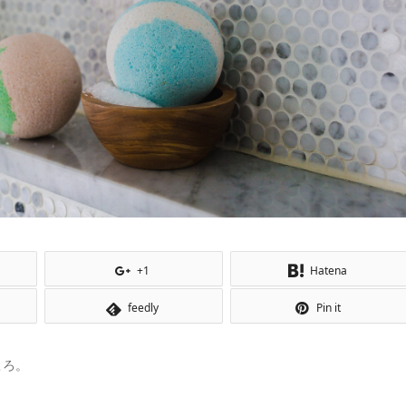
+1
Hatena
feedly
Pin it
ころ。