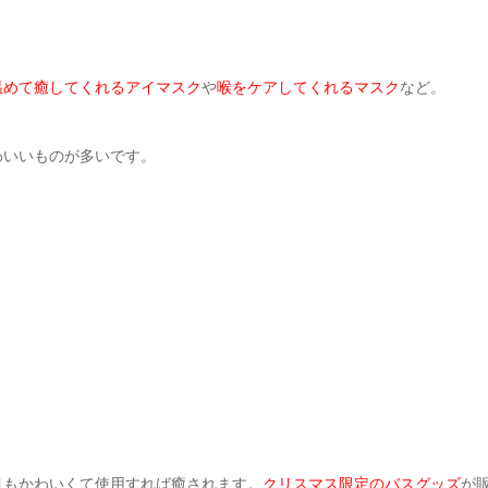
温めて癒してくれるアイマスク
や
喉をケアしてくれるマスク
など。
わいいものが多いです。
目もかわいくて使用すれば癒されます。
クリスマス限定のバスグッズ
が